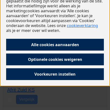
geplaatst die nodig zijn voor de werking van de site.
Het informatiefilmpje werkt alleen als je
Vergelijk
marketingcookies aanvaardt via ‘Alle cookies
aanvaarden’ of ‘Voorkeuren instellen’. Je kan je
cookievoorkeuren altijd aanpassen via ‘Cookies’
Willem van Haechtlaan 66
onderaan de website. Lees onze
cookieverklaring
2050 ANTWERPEN
als je er meer over wil weten.
Accent Jules Baeckelmanslaan
Alle cookies aanvaarden
Vergelijk
Optionele cookies weigeren
Jules Baeckelmanslaan 29
2660 HOBOKEN
Voorkeuren instellen
Afrit Zuid KS
Vergelijk