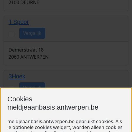
2100 DEURNE
't Spoor
Vergelijk
Demerstraat 18
2060 ANTWERPEN
3Hoek
Vergelijk
Cookies
Kloosterstraat 39
meldjeaanbasis.antwerpen.be
2180 EKEREN
meldjeaanbasis.antwerpen.be gebruikt cookies. Als
je optionele cookies weigert, worden alleen cookies
Aan de stroom