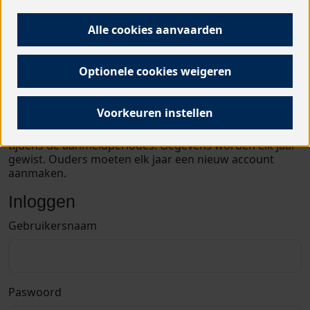
Zoek je informatie over de wachtlijsten voor dit
schooljaar: 2025-2026? Contacteer de helpdesk.
Alle cookies aanvaarden
Optionele cookies weigeren
Account aanmaken
Voorkeuren instellen
Let op! Een account aanmaken als ouder kan alleen
tijdens de aanmeldperiodes. Gegevens worden elk jaar
gewist. Ouders moeten elk jaar een nieuw account
aanmaken.
Inloggen
Gebruikersnaam
Paswoord