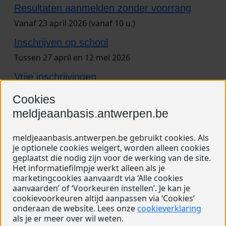
Resultaten aanmelden zonder voorrang
Vanaf 23 april 2026 (vanaf 10 u.)
Inschrijven op school
Tussen 27 april en 12 mei 2026
Vrije inschrijvingen
Vanaf 21 mei 2026 (vanaf 9 u.)
Cookies
meldjeaanbasis.antwerpen.be
Volledige tijdslijn tonen
meldjeaanbasis.antwerpen.be gebruikt cookies. Als
je optionele cookies weigert, worden alleen cookies
geplaatst die nodig zijn voor de werking van de site.
Benieuwd hoe het hele aanmeldingsproces verloopt?
Het informatiefilmpje werkt alleen als je
Bekijk het filmpje en we loodsen je er stap voor stap
marketingcookies aanvaardt via ‘Alle cookies
door. De tijdslijn toont waar we nu in de jaarlijkse
aanvaarden’ of ‘Voorkeuren instellen’. Je kan je
aanmelding zitten. Wil je de stappen nog eens nalezen?
cookievoorkeuren altijd aanpassen via ‘Cookies’
Ga naar de pagina van het
stappenplan
.
onderaan de website. Lees onze
cookieverklaring
als je er meer over wil weten.