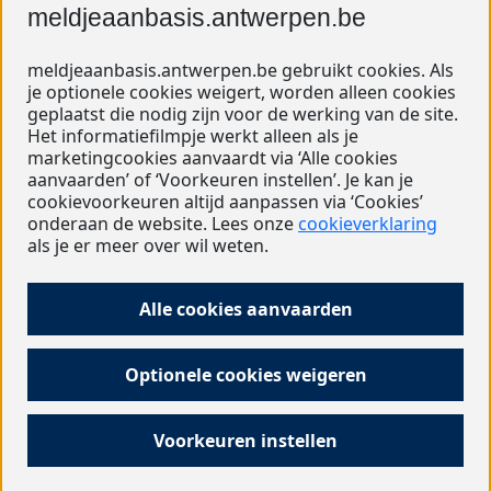
meldjeaanbasis.antwerpen.be
Inschrijven op school
Tussen 27 april en 12 mei 2026
meldjeaanbasis.antwerpen.be gebruikt cookies. Als
je optionele cookies weigert, worden alleen cookies
Vrije inschrijvingen
geplaatst die nodig zijn voor de werking van de site.
Vanaf 21 mei 2026 (vanaf 9 u.)
Het informatiefilmpje werkt alleen als je
marketingcookies aanvaardt via ‘Alle cookies
Volledige tijdslijn tonen
aanvaarden’ of ‘Voorkeuren instellen’. Je kan je
cookievoorkeuren altijd aanpassen via ‘Cookies’
onderaan de website. Lees onze
cookieverklaring
als je er meer over wil weten.
Alle cookies aanvaarden
1
Informatiecampagne gaat van start
Optionele cookies weigeren
2
Kies minstens 5 scholen voor je kind
Voorkeuren instellen
3
Meld je kind aan