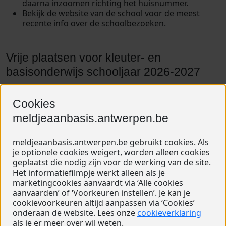
daarna inzoomen richting het huisnummer.
Bekijk de website van de school voor de meest
recente info over de schoolbezoeken.
Vrije plaatsen voor kleuter- en
basisonderwijs schooljaar 2026-2027
De aanmeldperiode is afgelopen. Ben je op zoek naar
een plaats in een kleuter- of lagere school voor
Cookies
schooljaar 2026-2027? Dan moet je je kind inschrijven
meldjeaanbasis.antwerpen.be
tijdens de
vrije inschrijvingsperiode.
Inschrijven doe je op de school vanaf 21 mei om 9
meldjeaanbasis.antwerpen.be gebruikt cookies. Als
uur
.
je optionele cookies weigert, worden alleen cookies
geplaatst die nodig zijn voor de werking van de site.
Via de link kan je vrije plaatsen opzoeken:
resterende
Het informatiefilmpje werkt alleen als je
vrije plaatsen voor schooljaar 2026-2027
.
marketingcookies aanvaardt via ‘Alle cookies
aanvaarden’ of ‘Voorkeuren instellen’. Je kan je
Hoe werkt het?
cookievoorkeuren altijd aanpassen via ‘Cookies’
Klik bij 'rapport' op 'vrije plaatsen school'.
onderaan de website. Lees onze
cookieverklaring
Je kan filteren op postcode en groep (kleuter of
als je er meer over wil weten.
basis)