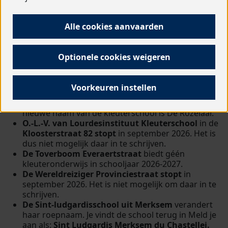
Je kan het overzicht als PDF downloaden.
Alle cookies aanvaarden
Wijzigingen en aanvullingen op de
brochure
Optionele cookies weigeren
Steinerschool Antwerpen Basisscholen Hibernia
.
Adreswijziging. Vanaf volgend schooljaar, 2026-
Voorkeuren instellen
2027, is de
kleuterschool van Hibernia
gevestigd
in de
Verbondstraat 77
, 2000 Antwerpen. De
nieuwe naam van de kleuterschool is De Rozelaar.
O.-L.-V. van Lourdesinstituut Kleuterschool
in de
Kloosterstraat 82 stopt
in september 2026. Het is
dus niet mogelijk daar in te schrijven.
De Toverboom Everaertstraat
biedt géén
kleuteronderwijs in schooljaar 2026-2027.
De Wereldreiziger Provinciestraat stopt
in
september 2026. Het is niet mogelijk om daar in te
schrijven.
De Sint-ludgardisschool uit Merksem
verandert
haar roepnaam. Je vindt de school terug in Meld je
aan als:
Sint Ludgardis Merksem du Chastellei.