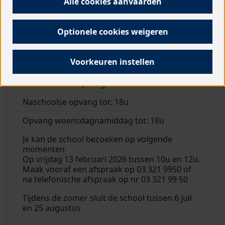
Alle cookies aanvaarden
Onderwijsnet:
Vrij katholiek onderwijs
Directie:
Vera Govaerts Carla Janssens
Optionele cookies weigeren
Naar het eerste leerjaar?
Kleuters van onze
school gaan automatisch naar ons 1ste
Voorkeuren instellen
leerjaar
Voorschoolse opvang vanaf:
7u
Naschoolse opvang tot:
18u
Opvang woensdagnamiddag tot:
18u
Je kan de school bezoeken op volgende
momenten
Op vrijdag 13 februari 2026 tussen 10u en 12u.
Maak vooraf een afspraak op 03 321 9950 of
na telefonische afspraak op nr 03 321 99 50
Tijdens de zomer sluit de school tussen
6 juli
en 25 augustus