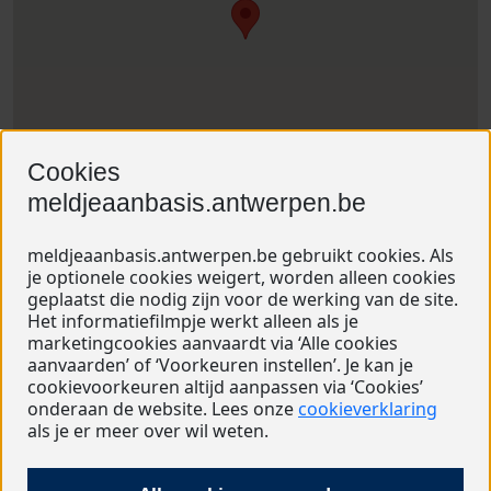
Cookies
meldjeaanbasis.antwerpen.be
Adres:
Herentalsebaan 482 2100 DEURNE
meldjeaanbasis.antwerpen.be gebruikt cookies. Als
je optionele cookies weigert, worden alleen cookies
Telefoon:
03 321 99 50
geplaatst die nodig zijn voor de werking van de site.
Het informatiefilmpje werkt alleen als je
E-mail:
directie.andromeda@sgkod.be
marketingcookies aanvaardt via ‘Alle cookies
Website
aanvaarden’ of ‘Voorkeuren instellen’. Je kan je
https://gvgbandromeda.wordpress.com/
cookievoorkeuren altijd aanpassen via ‘Cookies’
onderaan de website. Lees onze
cookieverklaring
Aanbod:
Basisschool
als je er meer over wil weten.
Methode:
Niet methodegebonden