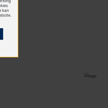
erking
okies
Je kan
ebsite.
85.